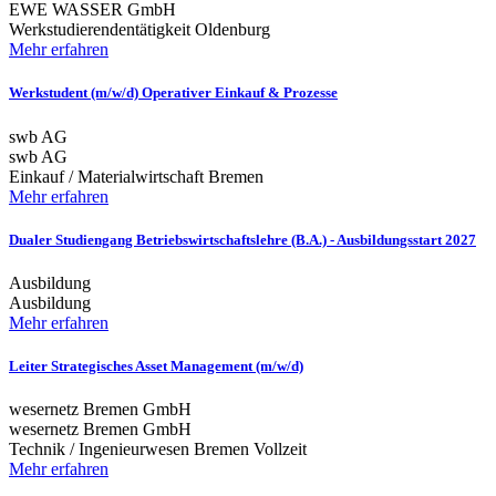
EWE WASSER GmbH
Werkstudierendentätigkeit
Oldenburg
Mehr erfahren
Werkstudent (m/w/d) Operativer Einkauf & Prozesse
swb AG
swb AG
Einkauf / Materialwirtschaft
Bremen
Mehr erfahren
Dualer Studiengang Betriebswirtschaftslehre (B.A.) - Ausbildungsstart 2027
Ausbildung
Ausbildung
Mehr erfahren
Leiter Strategisches Asset Management (m/w/d)
wesernetz Bremen GmbH
wesernetz Bremen GmbH
Technik / Ingenieurwesen
Bremen
Vollzeit
Mehr erfahren