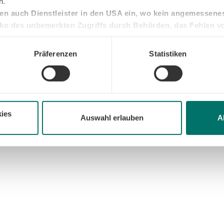
n.
en auch Dienstleister in den USA ein, wo kein angemessen
isiko des unbemerkten Zugriffs durch Behörden, das Fehlen v
den Kontrollverlust über Ihre Daten.
Sie unter "Details" sowie in unserer Datenschutzerklärung. Ihre Ei
Präferenzen
Statistiken
die Zukunft widerrufen oder ändern. Sofern Sie Ihre Einwilligung 
 auf das notwendige Minimum, um die Seite betreiben zu können.
ies
Auswahl erlauben
A