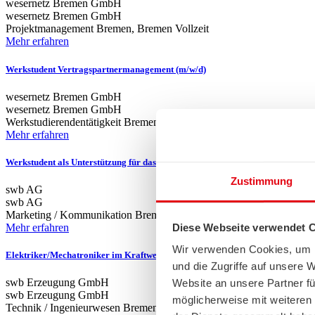
wesernetz Bremen GmbH
wesernetz Bremen GmbH
Projektmanagement
Bremen, Bremen
Vollzeit
Mehr erfahren
Werkstudent Vertragspartnermanagement (m/w/d)
wesernetz Bremen GmbH
wesernetz Bremen GmbH
Werkstudierendentätigkeit
Bremen, Bremen
Mehr erfahren
Werkstudent als Unterstützung für das Team Presse und Marke
Zustimmung
swb AG
swb AG
Marketing / Kommunikation
Bremen
Diese Webseite verwendet 
Mehr erfahren
Wir verwenden Cookies, um I
Elektriker/Mechatroniker im Kraftwerksbetrieb (m/w/d)
und die Zugriffe auf unsere 
swb Erzeugung GmbH
Website an unsere Partner fü
swb Erzeugung GmbH
möglicherweise mit weiteren
Technik / Ingenieurwesen
Bremen