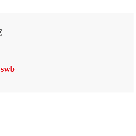
E
i swb