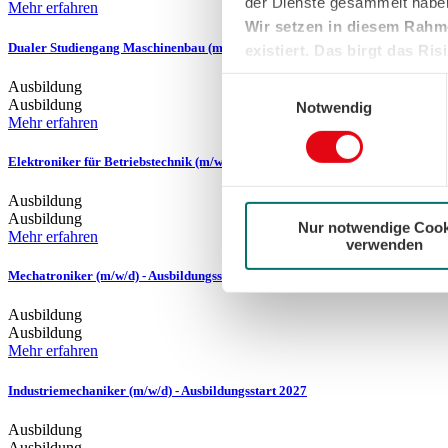
der Dienste gesammelt habe
Mehr erfahren
Wir setzen in diesem Rahm
Dualer Studiengang Maschinenbau (m/w/d) - Ausbildungsstart 2027
existiert. Das birgt das R
fehlende Rechtsmittel und 
Einwilligungsauswahl
Ausbildung
Weitere Informationen finden 
Ausbildung
Notwendig
Mehr erfahren
Sie können sie jederzeit für 
wir den Einsatz der Cookies
Elektroniker für Betriebstechnik (m/w/d) - Ausbildungsstart 2027
Ausbildung
Ausbildung
Nur notwendige Cook
Mehr erfahren
verwenden
Mechatroniker (m/w/d) - Ausbildungsstart 2027
Ausbildung
Ausbildung
Mehr erfahren
Industriemechaniker (m/w/d) - Ausbildungsstart 2027
Ausbildung
Ausbildung