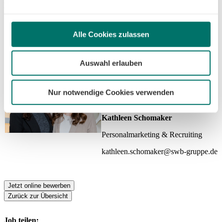
widerrufen oder ändern. Sofern Sie Ihre Einwilligung nicht
Dein Kontakt
erteilen, beschränken wir den Einsatz der Cookies auf
das notwendige Minimum, um die Seite betreiben zu
Alle Cookies zulassen
können.
Lea Buerfeind
Auswahl erlauben
Personalmarketing & Recruiting
lea.buerfeind@swb-gruppe.de
Nur notwendige Cookies verwenden
Kathleen Schomaker
Personalmarketing & Recruiting
kathleen.schomaker@swb-gruppe.de
Jetzt online bewerben
Zurück zur Übersicht
Job teilen: