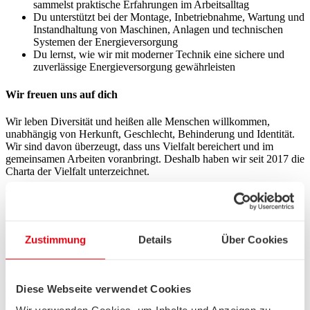
sammelst praktische Erfahrungen im Arbeitsalltag
Du unterstützt bei der Montage, Inbetriebnahme, Wartung und
Instandhaltung von Maschinen, Anlagen und technischen
Systemen der Energieversorgung
Du lernst, wie wir mit moderner Technik eine sichere und
zuverlässige Energieversorgung gewährleisten
Wir freuen uns auf dich
Wir leben Diversität und heißen alle Menschen willkommen,
unabhängig von Herkunft, Geschlecht, Behinderung und Identität.
Wir sind davon überzeugt, dass uns Vielfalt bereichert und im
gemeinsamen Arbeiten voranbringt. Deshalb haben wir seit 2017 die
Charta der Vielfalt unterzeichnet.
Wir gestalten den Bewerbungsprozess barrierefrei - melde dich
gerne bei Bedarf.
Du willst Teil unseres Teams werden? Dann bewirb dich online.
Zustimmung
Details
Über Cookies
Du möchtest mehr über die vielfältigen Karrieremöglichkeiten
im technischen Bereich erfahren? Dann besuche unseren
Schnuppertag im Kraftwerk Hastedt am 10.08. und wirf einen
Diese Webseite verwendet Cookies
Blick hinter die Kulissen. Sichere dir jetzt einen der letzten
Plätze. Die Anmeldung erfolgt über unsere Ausbildungsseite.