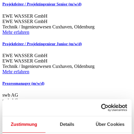
Projektleiter / Projektingenieur Senior (m/w/d)
EWE WASSER GmbH
EWE WASSER GmbH
Technik / Ingenieurwesen
Cuxhaven, Oldenburg
Mehr erfahren
Projektleiter / Projektingenieur Junior (m/w/d)
EWE WASSER GmbH
EWE WASSER GmbH
Technik / Ingenieurwesen
Cuxhaven, Oldenburg
Mehr erfahren
Prozessmanager (m/w/d)
swb AG
swb AG
Finanzen / Controlling / Rechnungswesen
Bremen
Mehr erfahren
Initiativbewerbung
Zustimmung
Details
Über Cookies