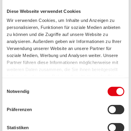
swb AG
swb AG
Diese Webseite verwendet Cookies
Vertrieb / Kundenservice
Mehr erfahren
Wir verwenden Cookies, um Inhalte und Anzeigen zu
personalisieren, Funktionen für soziale Medien anbieten
Stahlschweißer / Rohrleitungsbauer (m/w/d)
zu können und die Zugriffe auf unsere Website zu
wesernetz Bremen GmbH
analysieren. Außerdem geben wir Informationen zu Ihrer
wesernetz Bremen GmbH
Verwendung unserer Website an unsere Partner für
Technik / Ingenieurwesen
Bremen
Mehr erfahren
soziale Medien, Werbung und Analysen weiter. Unsere
Partner führen diese Informationen möglicherweise mit
Fachhandwerker Netzanschlussmontage GWW (m/w/d)
weiteren Daten zusammen, die Sie ihnen bereitgestellt
haben oder die sie im Rahmen Ihrer Nutzung der Dienste
wesernetz Bremen GmbH
wesernetz Bremen GmbH
gesammelt haben.
Einwilligungsauswahl
Technik / Ingenieurwesen
Bremen
Vollzeit
Wir setzen in diesem Rahmen auch Dienstleister in
Notwendig
Mehr erfahren
den USA ein, wo kein angemessenes
Datenschutzniveau existiert. Das birgt das Risiko des
Ingenieur (m/w/d) Hochspannungstechnik
Präferenzen
unbemerkten Zugriffs durch Behörden, das Fehlen
wesernetz Bremen GmbH
von Betroffenenrechten, fehlende Rechtsmittel und
wesernetz Bremen GmbH
den Kontrollverlust über Ihre Daten.
Strategische Planung / Unternehmensentwicklung
Bremen
Statistiken