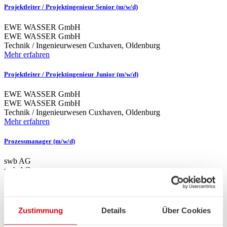
Projektleiter / Projektingenieur Senior (m/w/d)
EWE WASSER GmbH
EWE WASSER GmbH
Technik / Ingenieurwesen
Cuxhaven, Oldenburg
Mehr erfahren
Projektleiter / Projektingenieur Junior (m/w/d)
EWE WASSER GmbH
EWE WASSER GmbH
Technik / Ingenieurwesen
Cuxhaven, Oldenburg
Mehr erfahren
Prozessmanager (m/w/d)
swb AG
swb AG
Finanzen / Controlling / Rechnungswesen
Bremen
Mehr erfahren
Initiativbewerbung
Zustimmung
Details
Über Cookies