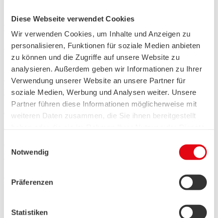
swb AG
swb AG
Diese Webseite verwendet Cookies
Vertrieb / Kundenservice
Mehr erfahren
Wir verwenden Cookies, um Inhalte und Anzeigen zu
personalisieren, Funktionen für soziale Medien anbieten
Stahlschweißer / Rohrleitungsbauer (m/w/d)
zu können und die Zugriffe auf unsere Website zu
wesernetz Bremen GmbH
analysieren. Außerdem geben wir Informationen zu Ihrer
wesernetz Bremen GmbH
Verwendung unserer Website an unsere Partner für
Technik / Ingenieurwesen
Bremen
Mehr erfahren
soziale Medien, Werbung und Analysen weiter. Unsere
Partner führen diese Informationen möglicherweise mit
Fachhandwerker Netzanschlussmontage GWW (m/w/d)
weiteren Daten zusammen, die Sie ihnen bereitgestellt
haben oder die sie im Rahmen Ihrer Nutzung der Dienste
wesernetz Bremen GmbH
wesernetz Bremen GmbH
gesammelt haben.
Einwilligungsauswahl
Technik / Ingenieurwesen
Bremen
Vollzeit
Wir setzen in diesem Rahmen auch Dienstleister in
Notwendig
Mehr erfahren
den USA ein, wo kein angemessenes
Datenschutzniveau existiert. Das birgt das Risiko des
Ingenieur (m/w/d) Hochspannungstechnik
Präferenzen
unbemerkten Zugriffs durch Behörden, das Fehlen
wesernetz Bremen GmbH
von Betroffenenrechten, fehlende Rechtsmittel und
wesernetz Bremen GmbH
den Kontrollverlust über Ihre Daten.
Strategische Planung / Unternehmensentwicklung
Bremen
Statistiken